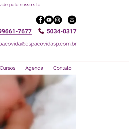
ade pelo nosso site.
99661-7677
5034-0317
pacovida@espacovidasp.com.br
Cursos
Agenda
Contato