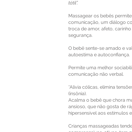
tátil”.
Massagear os bebês permite 
comunicação, um diálogo co
troca de amor, afeto, carinho
segurança.
O bebê sente-se amado e val
autoestima e autoconfiança.
Permite uma melhor sociabil
comunicação não verbal.
*Alivia cólicas, elimina tens
(insônia).
Acalma o bebê que chora mu
ansioso, que não gosta de r
hipersensível aos estímulos e
Crianças massageadas tende