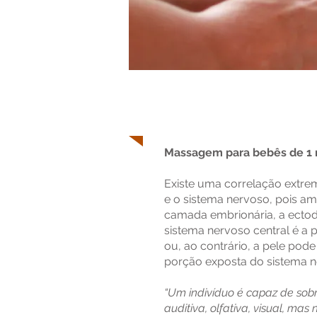
Workshop de 
Massagem para bebês de 1 m
Existe uma correlação extre
e o sistema nervoso, pois 
camada embrionária, a ectod
sistema nervoso central é a 
ou, ao contrário, a pele pod
porção exposta do sistema n
“Um indivíduo é capaz de sobr
auditiva, olfativa, visual, ma