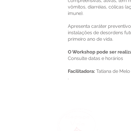
compreensivas, ativas, tem m
vômitos, diarréias, cólicas (
imune).
Apresenta caráter preventivo
instalações de desordens fut
primeiro ano de vida.
O Workshop pode ser realiz
Consulte datas e horários
Facilitadora:
Tatiana de Melo
.
Núcleo de T
Olhe para d