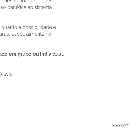
enos resfriados, gripes,
ação benéfica ao sistema
 quanto a possibilidade e
uras, especialmente no
ado em grupo ou individual.
 Xavier
Cadastre-se e 
erapias
entro de você, resgate seus