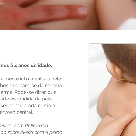
Shantala
ês à 4 anos de idade.
mamente íntima entre a pele
ambos originam-se da mesma
erme. Pode-se dizer, que
parte escondida da pele
e ser considerada como a
ervoso central.
eviver com deficiência
s não sobreviveria com a perda