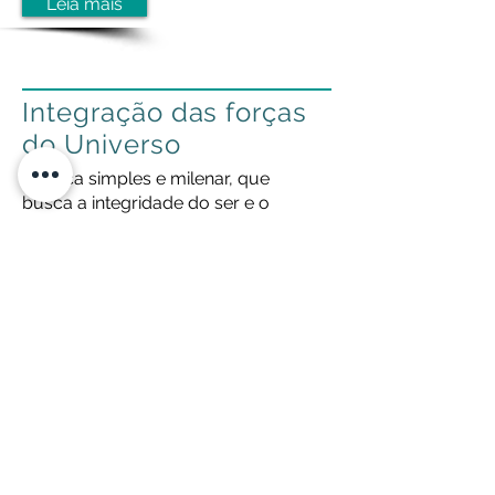
Leia mais
Integração das forças
do Universo
Técnica simples e milenar, que
busca a integridade do ser e o
meio em que vive.
Leia mais
Curso de Feng Shui
Conteúdo programático
data, horário e local
Leia mais