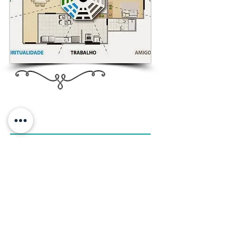
Ambientes Sagrados
Feng Shui é uma arte milenar chinesa
de criar ambientes harmoniosos em
casa e no trabalho. Harmonizar o Ser
e o meio em que ele vive.
Leia mais