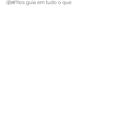
que nos guia em tudo o que
realizamos – Homem, conhece-te a ti
mesmo, provérbio aplicado a
aqueles que tentam ultrapassar seu
atual nível de consciência, para que
possam compreender melhor suas
vidas e assim vivê-la com mais
qualidade e saúde em níveis de
consciência superiores.