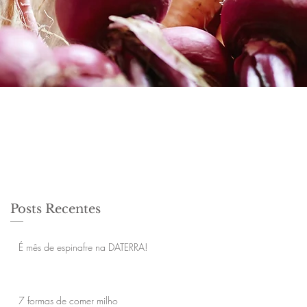
Posts Recentes
É mês de espinafre na DATERRA!
7 formas de comer milho