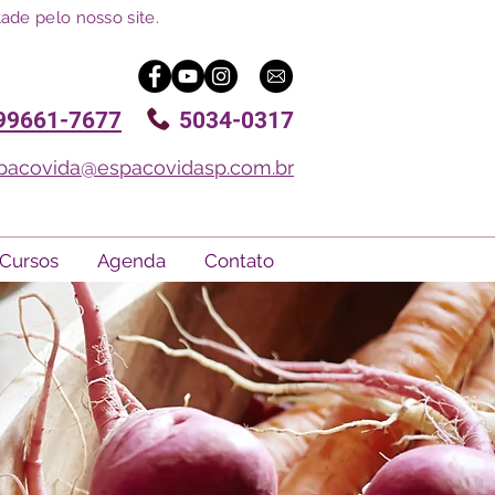
ade pelo nosso site.
99661-7677
5034-0317
pacovida@espacovidasp.com.br
Cursos
Agenda
Contato