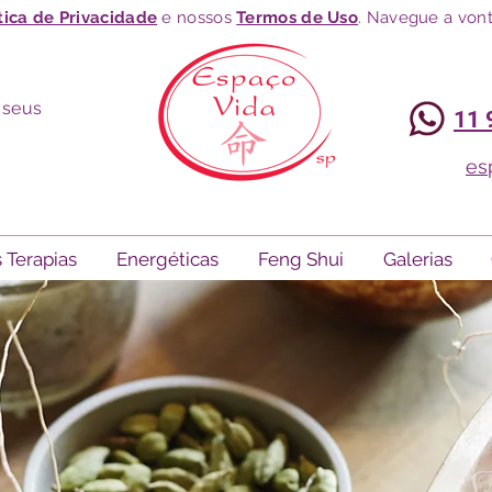
tica de Privacidade
e nossos
Termos de Uso
. Navegue a vont
 seus
11 
es
 Terapias
Energéticas
Feng Shui
Galerias