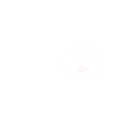
Núcleo de T
Olhe para d
talentos e d
Aberto de seg à sexta das 9 à
Rua Visconde de Ourem, 140 - 
11 5034-0317 / 11 99661-7677
______________________________