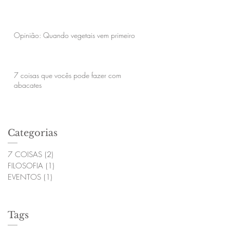
Opinião: Quando vegetais vem primeiro
7 coisas que vocês pode fazer com
abacates
Categorias
7 COISAS
(2)
2 posts
FILOSOFIA
(1)
1 post
EVENTOS
(1)
1 post
Tags