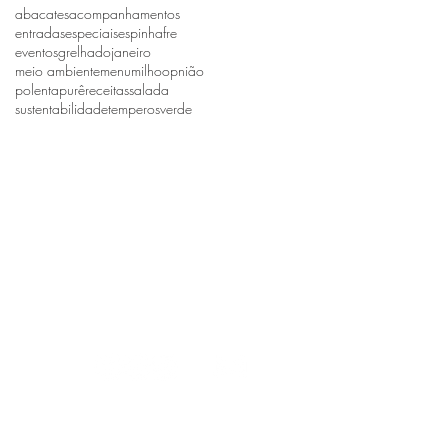
abacates
acompanhamentos
entradas
especiais
espinhafre
eventos
grelhado
janeiro
meio ambiente
menu
milho
opnião
polenta
purê
receitas
salada
sustentabilidade
temperos
verde
receba nossas novidades
os termos e condições
es.
_______________________________