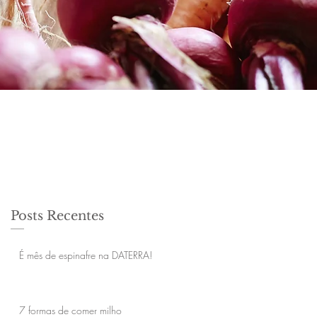
Posts Recentes
É mês de espinafre na DATERRA!
7 formas de comer milho