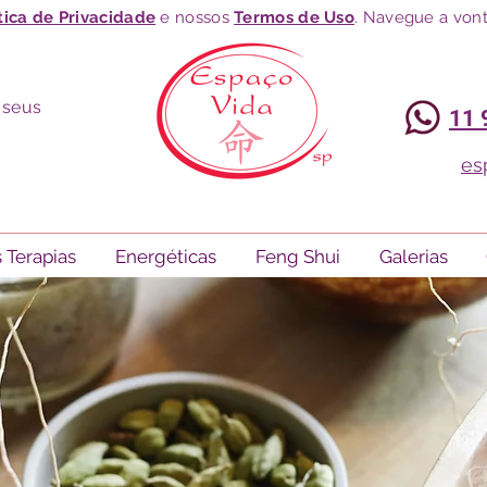
tica de Privacidade
e nossos
Termos de Uso
. Navegue a vont
 seus
11 
es
 Terapias
Energéticas
Feng Shui
Galerias