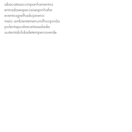
abacates
acompanhamentos
entradas
especiais
espinhafre
eventos
grelhado
janeiro
meio ambiente
menu
milho
opnião
polenta
purê
receitas
salada
sustentabilidade
temperos
verde