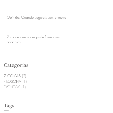
Opinião: Quando vegetais vem primeiro
7 coisas que vocês pode fazer com
abacates
Categorias
7 COISAS
(2)
2 posts
FILOSOFIA
(1)
1 post
EVENTOS
(1)
1 post
Tags