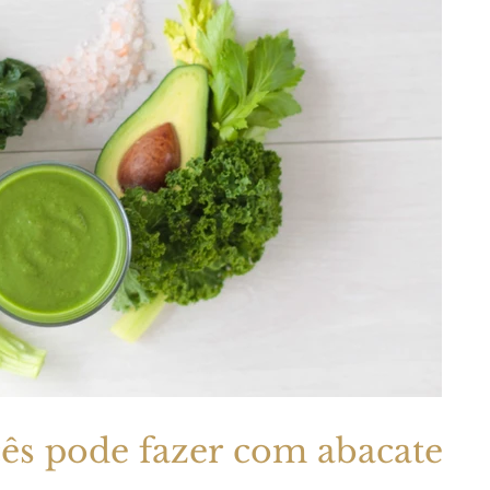
cês pode fazer com abacates