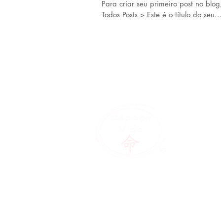
Para criar seu primeiro post no blog
Todos Posts > Este é o título do seu..
Núcleo de T
Olhe para d
talentos e d
Aberto de seg à sexta das 9 à
Rua Visconde de Ourem, 140 - 