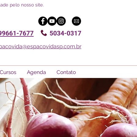
ade pelo nosso site.
99661-7677
5034-0317
pacovida@espacovidasp.com.br
Cursos
Agenda
Contato