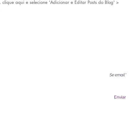
, clique aqui e selecione 'Adicionar e Editar Posts do Blog' >
.
Cadastre-se e 
erapias
entro de você, resgate seus
Aceito 
esperte para sua Vida!
Enviar
s 20horas / sábado e domingo de acordo com as atividad
Aeroporto - São Paulo - SP - 04632-020